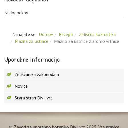
Ni dogodkov
Nahajate se:
Domov
Recepti
Zeliščna kozmetika
Mazila za ustnice
Mazilo za ustnice z aromo vrtnice
Uporabne informacije
Zeliščarska zakonodaja
Novice
Stara stran Divji vrt
© Zavod za uporabno botaniko Divji vrt 2025. Vse pravice